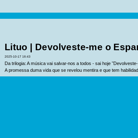
Lituo | Devolveste-me o Espa
2025-10-17 16:43
Da trilogia: A música vai salvar-nos a todos - sai hoje "Devolveste-
A promessa duma vida que se revelou mentira e que tem habilidad
Duarte & Célia Leiria | Gala A
Mississauga