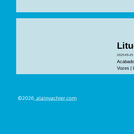
Litu
2025-05-25
Acabado 
Vozes | 
©2026_
alainvachier.com
SPA