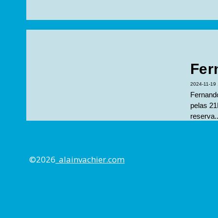
Fer
2024-11-19 
Fernando
pelas 21
reserva..
©2026_
alainvachier.com
Dua
Mai